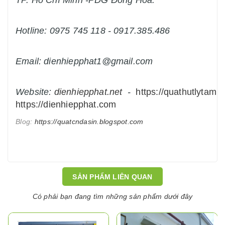
TP. Hồ Chí Minh -PDG Đông Hòa.
Hotline: 0975 745 118 - 0917.385.486
Email: dienhiepphat1@gmail.com
Website:
dienhiepphat.
net
-
https://quathutlytam.n
https://dienhiepphat.com
Blog:
https://quatcndasin.blogspot.com
SẢN PHẨM LIÊN QUAN
Có phải bạn đang tìm những sản phẩm dưới đây