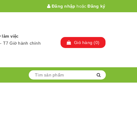
Đăng nhập
hoặc
Đăng ký
 làm việc
Giỏ hàng
(
0
)
- T7 Giờ hành chính