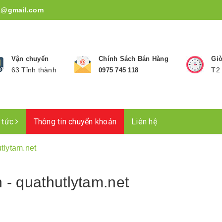
1@gmail.com
Vận chuyển
Chính Sách Bán Hàng
Giờ
63 Tỉnh thành
T2 
0975 745 118
n tức
Thông tin chuyển khoản
Liên hệ
tlytam.net
- quathutlytam.net