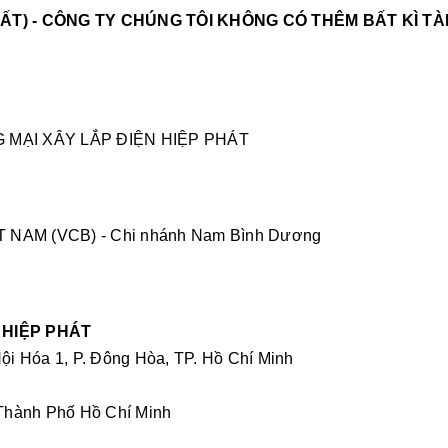
HẤT) - CÔNG TY CHÚNG TÔI KHÔNG CÓ THÊM BẤT KÌ T
 MẠI XÂY LẮP ĐIỆN HIỆP PHÁT
NAM (VCB) - Chi nhánh Nam Bình Dương
 HIỆP PHÁT
ội Hóa 1, P. Đông Hòa, TP. Hồ Chí Minh
 Thành Phố Hồ Chí Minh