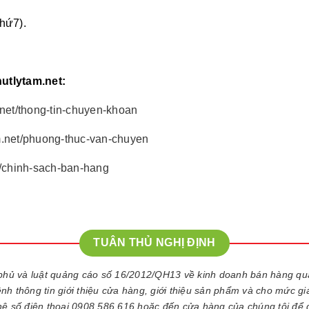
Thứ7).
hutlytam.net:
m.net/thong-tin-chuyen-khoan
am.net/phuong-thuc-van-chuyen
et/chinh-sach-ban-hang
TUÂN THỦ NGHỊ ĐỊNH
phủ và luật quảng cáo số 16/2012/QH13 về kinh doanh bán hàng q
kênh thông tin giới thiệu cửa hàng, giới thiệu sản phẩm và cho mức g
 hệ số điện thoại 0908 586 616 hoặc đến cửa hàng của chúng tôi để 