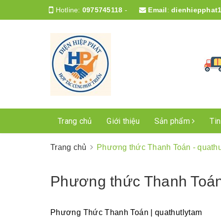
Hotline:
0975745118
-
Email
:
dienhiepphat
Trang chủ
Giới thiệu
Sản phẩm
Ti
Trang chủ
Phương thức Thanh Toán - quathu
Phương thức Thanh Toán 
Phương Thức Thanh Toán | quathutlytam