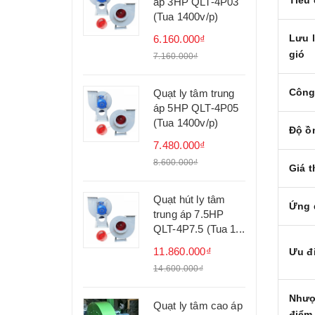
Tiêu 
áp 3HP QLT-4P03
(Tua 1400v/p)
Lưu 
6.160.000₫
gió
7.160.000₫
Công
Quạt ly tâm trung
áp 5HP QLT-4P05
(Tua 1400v/p)
Độ ồ
7.480.000₫
8.600.000₫
Giá 
Quạt hút ly tâm
Ứng 
trung áp 7.5HP
QLT-4P7.5 (Tua 1...
11.860.000₫
Ưu đ
14.600.000₫
Như
Quạt ly tâm cao áp
điểm