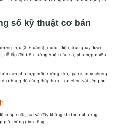
ng số kỹ thuật cơ bản
ớng trục (3–6 cánh), motor điện, trục quay, lưới
h, dễ lắp đặt trên tường hoặc cửa sổ, phù hợp nhiều
Thép sơn phù hợp môi trường khô, giá rẻ; inox chống
mòn nhưng độ cứng thấp hơn. Lựa chọn vật liệu phụ
nh
lệch áp suất, hút và đẩy không khí theo phương
ng gió không gian rộng.