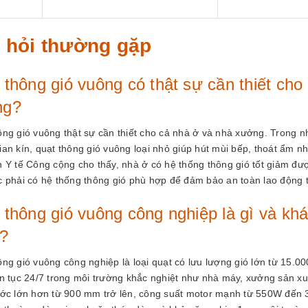
 hỏi thường gặp
 thông gió vuông có thật sự cần thiết cho
ng?
ông gió vuông thật sự cần thiết cho cả nhà ở và nhà xưởng. Trong nh
ian kín, quạt thông gió vuông loại nhỏ giúp hút mùi bếp, thoát ẩm 
n Y tế Công cộng cho thấy, nhà ở có hệ thống thông gió tốt giảm 
c phải có hệ thống thông gió phù hợp để đảm bảo an toàn lao động t
 thông gió vuông công nghiệp là gì và khá
?
ng gió vuông công nghiệp là loại quạt có lưu lượng gió lớn từ 15.000
n tục 24/7 trong môi trường khắc nghiệt như nhà máy, xưởng sản xuất
ước lớn hơn từ 900 mm trở lên, công suất motor mạnh từ 550W đến 3