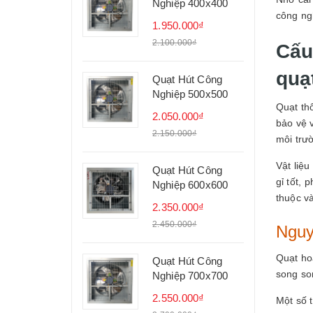
Nghiệp 400x400
công ng
1.950.000₫
2.100.000₫
Cấu
quạ
Quạt Hút Công
Nghiệp 500x500
Quạt th
2.050.000₫
bảo vệ 
2.150.000₫
môi trư
Vật liệ
Quạt Hút Công
gỉ tốt,
Nghiệp 600x600
thuộc v
2.350.000₫
2.450.000₫
Nguy
Quạt ho
Quạt Hút Công
song so
Nghiệp 700x700
2.550.000₫
Một số 