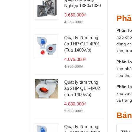
Nghiệp 1380x1380
3.650.000₫
Phâ
4.250.000₫
Phân lo
hợp cho
Quạt ly tâm trung
áp 1HP QLT-4P01
dùng ch
(Tua 1400v/p)
kho, tra
4.075.000₫
Phân lo
4.800.000₫
kho nhỏ
tiêu th
Quạt ly tâm trung
Phân lo
áp 2HP QLT-4P02
khu vực
(Tua 1400v/p)
và trang
4.880.000₫
5.600.000₫
Bản
Quạt ly tâm trung