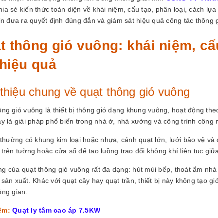
hia sẻ kiến thức toàn diện về khái niệm, cấu tạo, phân loại, cách lựa
in đưa ra quyết định đúng đắn và giám sát hiệu quả công tác thông g
t thông gió vuông: khái niệm, cấ
 hiệu quả
 thiệu chung về quạt thông gió vuông
ông gió vuông là thiết bị thông gió dạng khung vuông, hoạt động the
ây là giải pháp phổ biến trong nhà ở, nhà xưởng và công trình công 
ị thường có khung kim loại hoặc nhựa, cánh quạt lớn, lưới bảo vệ và
trên tường hoặc cửa sổ để tạo luồng trao đổi không khí liên tục giữa
g của quạt thông gió vuông rất đa dạng: hút mùi bếp, thoát ẩm nhà v
sản xuất. Khác với quạt cây hay quạt trần, thiết bị này không tạo g
ông gian.
êm:
Quạt ly tâm cao áp 7.5KW