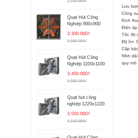
2.700.000₫
Lưu lượ
Công su
Quạt Hút Công
Kích th
Nghiệp 900x900
Điện áp
3.300.000₫
Tốc độ 
3.900.000₫
Độ ồn: 
Cấp bảo
Nhờ dải
Quạt Hút Công
quy mô 
Nghiệp 1100x1100
3.450.000₫
3.950.000₫
Quạt hút công
nghiệp 1220x1220
3.550.000₫
4.100.000₫
Quạt Hút Công