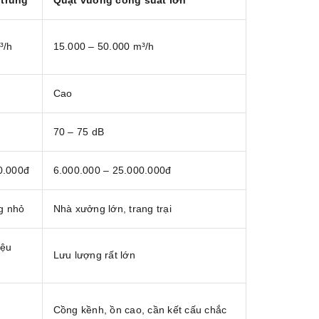
 trung
Quạt vuông công suất lớn
³/h
15.000 – 50.000 m³/h
Cao
70 – 75 dB
0.000đ
6.000.000 – 25.000.000đ
g nhỏ
Nhà xưởng lớn, trang trại
iệu
Lưu lượng rất lớn
Cồng kềnh, ồn cao, cần kết cấu chắc