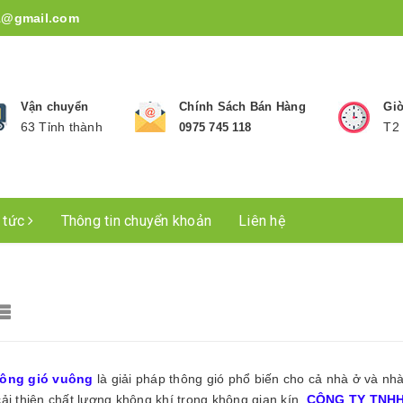
1@gmail.com
Vận chuyển
Chính Sách Bán Hàng
Giờ
63 Tỉnh thành
T2 
0975 745 118
n tức
Thông tin chuyển khoản
Liên hệ
hông gió vuông
là giải pháp thông gió phổ biến cho cả nhà ở và nhà
ải thiện chất lượng không khí trong không gian kín.
CÔNG TY TNHH