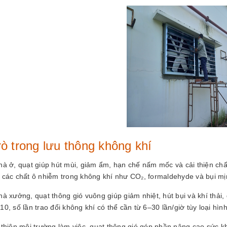
rò trong lưu thông không khí
hà ở, quạt giúp hút mùi, giảm ẩm, hạn chế nấm mốc và cải thiện chất
 các chất ô nhiễm trong không khí như CO₂, formaldehyde và bụi mị
hà xưởng, quạt thông gió vuông giúp giảm nhiệt, hút bụi và khí thả
0, số lần trao đổi không khí có thể cần từ 6–30 lần/giờ tùy loại hìn
 thiện môi trường làm việc, quạt thông gió góp phần nâng cao sức k