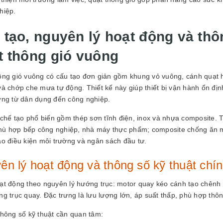
hiệp.
 tạo, nguyên lý hoạt động và thô
t thông gió vuông
ông gió vuông có cấu tạo đơn giản gồm khung vỏ vuông, cánh quạt hư
và chớp che mưa tự động. Thiết kế này giúp thiết bị vận hành ổn địn
ờng từ dân dụng đến công nghiệp.
u chế tạo phổ biến gồm thép sơn tĩnh điện, inox và nhựa composite. 
 phù hợp bếp công nghiệp, nhà máy thực phẩm; composite chống ăn 
ào điều kiện môi trường và ngân sách đầu tư.
ên lý hoạt động và thông số kỹ thuật chí
ạt động theo nguyên lý hướng trục: motor quay kéo cánh tạo chênh 
ng trục quay. Đặc trưng là lưu lượng lớn, áp suất thấp, phù hợp thô
thông số kỹ thuật cần quan tâm: