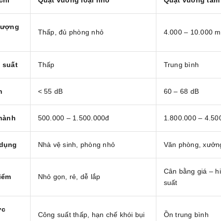
chí
Quạt vuông loại nhỏ
Quạt vuông tầm
lượng
Thấp, đủ phòng nhỏ
4.000 – 10.000 m
 suất
Thấp
Trung bình
n
< 55 dB
60 – 68 dB
thành
500.000 – 1.500.000đ
1.800.000 – 4.50
dụng
Nhà vệ sinh, phòng nhỏ
Văn phòng, xưởn
Cân bằng giá – h
iểm
Nhỏ gọn, rẻ, dễ lắp
suất
ợc
Công suất thấp, hạn chế khói bụi
Ồn trung bình