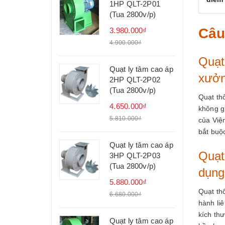
1HP QLT-2P01
(Tua 2800v/p)
Câu
3.980.000₫
4.900.000₫
Quạt
Quạt ly tâm cao áp
xưở
2HP QLT-2P02
(Tua 2800v/p)
Quạt th
4.650.000₫
không g
5.810.000₫
của Việ
bắt buộ
Quạt ly tâm cao áp
Quạt
3HP QLT-2P03
(Tua 2800v/p)
dụng
5.880.000₫
Quạt thô
6.680.000₫
hành liê
kích th
Quạt ly tâm cao áp