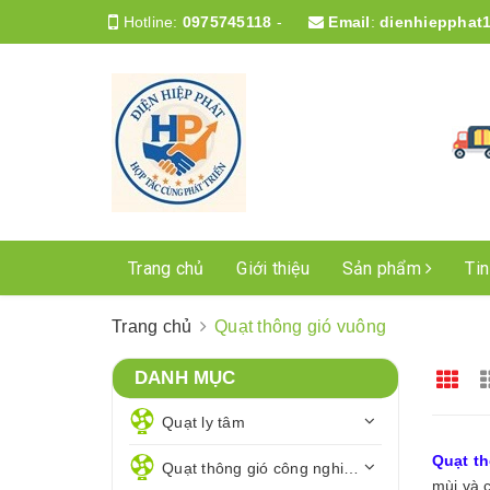
Hotline:
0975745118
-
Email
:
dienhiepphat
Trang chủ
Giới thiệu
Sản phẩm
Ti
Trang chủ
Quạt thông gió vuông
DANH MỤC
Quạt ly tâm
Quạt t
Quạt thông gió công nghiệp
mùi và c