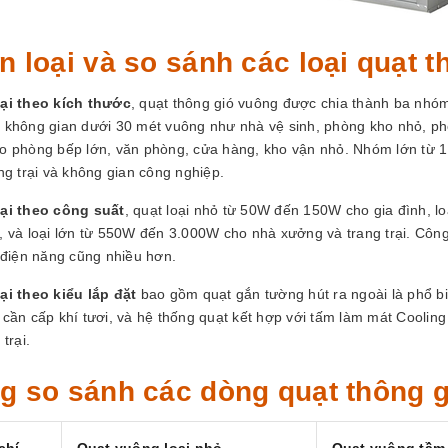
n loại và so sánh các loại quạt 
ại theo kích thước
, quạt thông gió vuông được chia thành ba n
 không gian dưới 30 mét vuông như nhà vệ sinh, phòng kho nhỏ, 
o phòng bếp lớn, văn phòng, cửa hàng, kho vận nhỏ. Nhóm lớn từ
ng trại và không gian công nghiệp.
ại theo công suất
, quạt loại nhỏ từ 50W đến 150W cho gia đình, 
, và loại lớn từ 550W đến 3.000W cho nhà xưởng và trang trại. Công
ụ điện năng cũng nhiều hơn.
ại theo kiểu lắp đặt
bao gồm quạt gắn tường hút ra ngoài là phổ bi
 cần cấp khí tươi, và hệ thống quạt kết hợp với tấm làm mát Cooli
 trại.
g so sánh các dòng quạt thông g