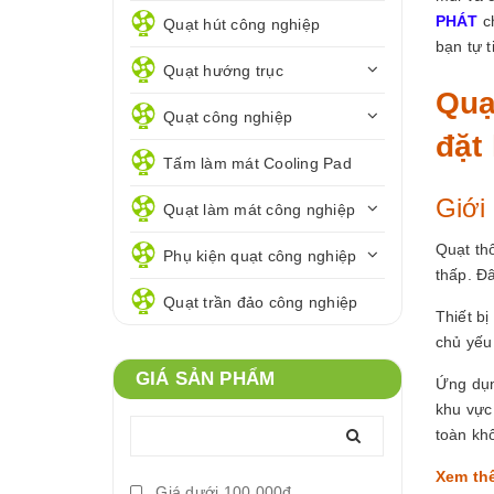
PHÁT
c
Quạt hút công nghiệp
bạn tự t
Quạt hướng trục
Quạ
Quạt công nghiệp
đặt
Tấm làm mát Cooling Pad
Giới
Quạt làm mát công nghiệp
Quạt th
Phụ kiện quạt công nghiệp
thấp. Đ
Quạt trần đảo công nghiệp
Thiết b
chủ yếu 
GIÁ SẢN PHẨM
Ứng dụn
khu vực 
toàn kh
Xem th
Giá dưới 100.000đ