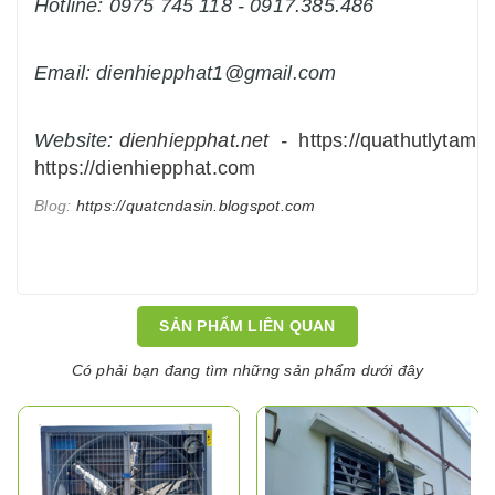
Hotline: 0975 745 118 - 0917.385.486
Email: dienhiepphat1@gmail.com
Website:
dienhiepphat.
net
-
https://quathutlytam.n
https://dienhiepphat.com
Blog:
https://quatcndasin.blogspot.com
SẢN PHẨM LIÊN QUAN
Có phải bạn đang tìm những sản phẩm dưới đây