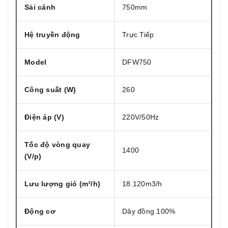
Sải cánh
750mm
Hệ truyền động
Trực Tiếp
Model
DFW750
Công suất (W)
260
Điện áp (V)
220V/50Hz
Tốc độ vòng quay
1400
(V/p)
Lưu lượng gió (m³/h)
18.120m3/h
Động cơ
Dây đồng 100%