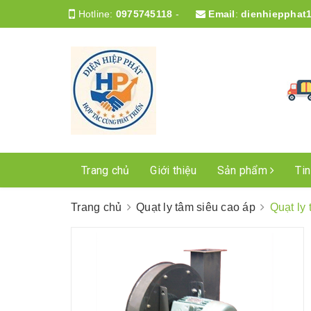
Hotline:
0975745118
-
Email
:
dienhiepphat
Trang chủ
Giới thiệu
Sản phẩm
Ti
Trang chủ
Quạt ly tâm siêu cao áp
Quạt ly