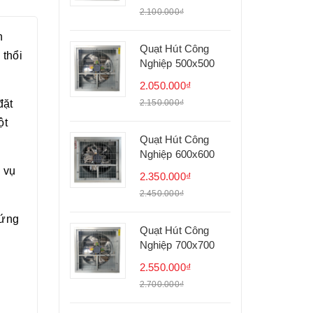
2.100.000₫
n
Quạt Hút Công
thổi
Nghiệp 500x500
2.050.000₫
đặt
2.150.000₫
ột
Quạt Hút Công
Nghiệp 600x600
 vụ
2.350.000₫
2.450.000₫
 ứng
Quạt Hút Công
Nghiệp 700x700
2.550.000₫
2.700.000₫