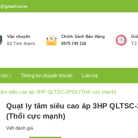
1@gmail.com
Vận chuyển
Chính Sách Bán Hàng
Giờ
63 Tỉnh thành
T2 
0975 745 118
n tức
Thông tin chuyển khoản
Liên hệ
 tâm siêu cao áp 3HP QLTSC-2P03 (Thổi cực mạnh)
Quạt ly tâm siêu cao áp 3HP QLTSC
(Thổi cực mạnh)
Viết đánh giá