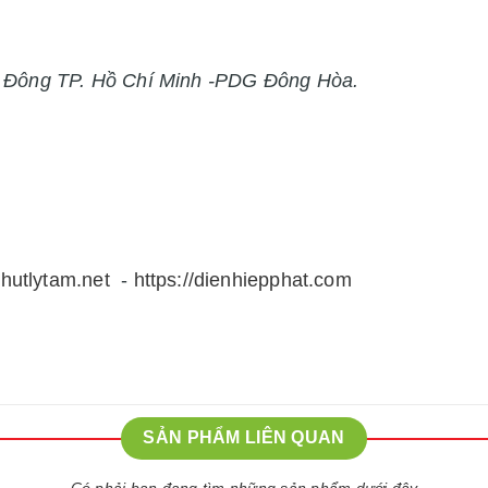
h Đông TP. Hồ Chí Minh -PDG Đông Hòa.
thutlytam.net
-
https://dienhiepphat.com
SẢN PHẨM LIÊN QUAN
Có phải bạn đang tìm những sản phẩm dưới đây