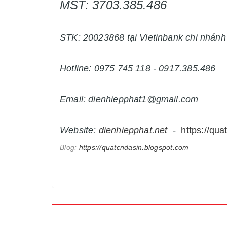
MST: 3703.385.486
STK: 20023868 tại Vietinbank chi nhán
Hotline: 0975 745 118 - 0917.385.486
Email: dienhiepphat1@gmail.com
Website:
dienhiepphat.
net
-
https://qua
Blog:
https://quatcndasin.blogspot.com