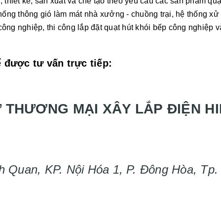
hiết kế, sản xuất và chế tạo theo yêu cầu các sản phẩm quạ
hống thông gió làm mát nhà xưởng - chuồng trại, hệ thống xử 
 công nghiệp, thi công lắp đặt quạt hút khói bếp công nghiệp v
 được tư vấn trực tiếp:
 THƯƠNG MẠI XÂY LẮP ĐIỆN HI
h Quan, KP. Nội Hóa 1, P. Đông Hòa, Tp.