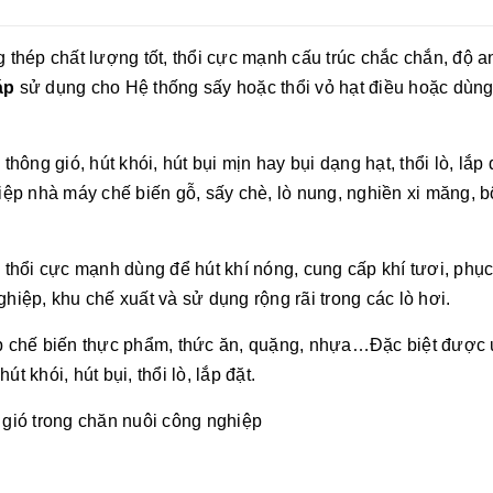
thép chất lượng tốt, thổi cực mạnh cấu trúc chắc chắn, độ a
áp
sử dụng cho Hệ thống sấy hoặc thổi vỏ hạt điều hoặc dùng 
hông gió, hút khói, hút bụi mịn hay bụi dạng hạt, thổi lò, lắp 
iệp nhà máy chế biến gỗ, sấy chè, lò nung, nghiền xi măng, b
 thổi cực mạnh dùng để hút khí nóng, cung cấp khí tươi, phục
iệp, khu chế xuất và sử dụng rộng rãi trong các lò hơi.
ệp chế biến thực phẩm, thức ăn, quặng, nhựa…Đặc biệt được
út khói, hút bụi, thổi lò, lắp đặt.
 gió trong chăn nuôi công nghiệp