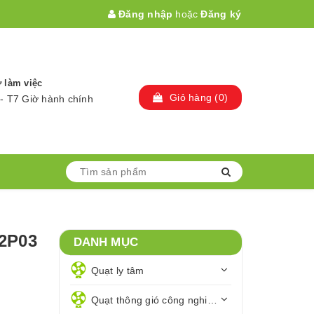
Đăng nhập
hoặc
Đăng ký
 làm việc
Giỏ hàng
(
0
)
- T7 Giờ hành chính
-2P03
DANH MỤC
Quạt ly tâm
Quạt thông gió công nghiệp