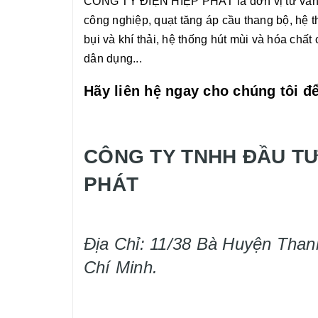
CÔNG TY ĐIỆN HIỆP PHÁT là đơn vị tư vấn, t
công nghiệp, quạt tăng áp cầu thang bộ, hệ t
bụi và khí thải, hệ thống hút mùi và hóa chất
dân dụng...
Hãy liên hệ ngay cho chúng tôi để
CÔNG TY TNHH ĐẦU TƯ
PHÁT
Địa Chỉ: 11/38 Bà Huyện Than
Chí Minh.