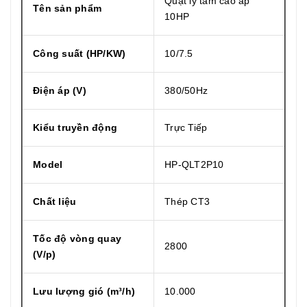
Quạt ly tâm cao áp
Tên sản phẩm
10HP
Công suất (HP/KW)
10/7.5
Điện áp (V)
380/50Hz
Kiểu truyền động
Trực Tiếp
Model
HP-QLT2P10
Chất liệu
Thép CT3
Tốc độ vòng quay
2800
(V/p)
Lưu lượng gió (m³/h)
10.000