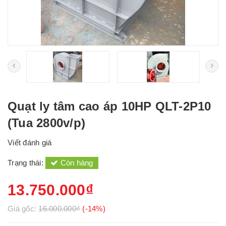
Quạt ly tâm cao áp 10HP QLT-2P10
(Tua 2800v/p)
Viết đánh giá
Trạng thái:
Còn hàng
13.750.000₫
Giá gốc:
16.000.000₫
(-14%)