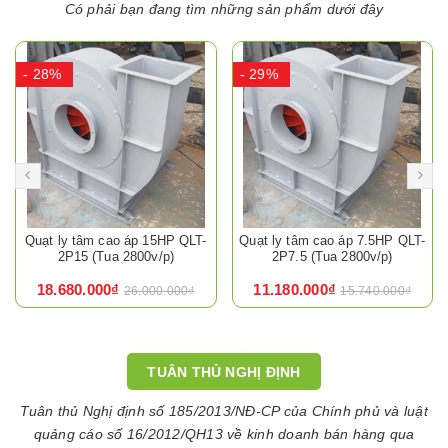
Có phải bạn đang tìm những sản phẩm dưới đây
- 28%
- 29%
Quạt ly tâm cao áp 15HP QLT-
Quạt ly tâm cao áp 7.5HP QLT-
2P15 (Tua 2800v/p)
2P7.5 (Tua 2800v/p)
18.680.000₫
11.180.000₫
26.000.000₫
15.740.000₫
TUÂN THỦ NGHỊ ĐỊNH
Tuân thủ Nghị định số 185/2013/NĐ-CP của Chính phủ và luật
quảng cáo số 16/2012/QH13 về kinh doanh bán hàng qua