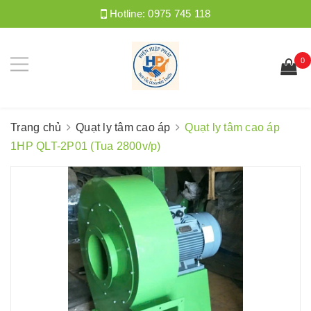
Hotline:
0975 745 118
0
Trang chủ
Quạt ly tâm cao áp
Quạt ly tâm cao áp
1HP QLT-2P01 (Tua 2800v/p)