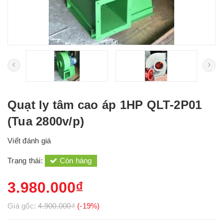
Quạt ly tâm cao áp 1HP QLT-2P01
(Tua 2800v/p)
Viết đánh giá
Trạng thái:
Còn hàng
3.980.000₫
Giá gốc:
4.900.000₫
(-19%)