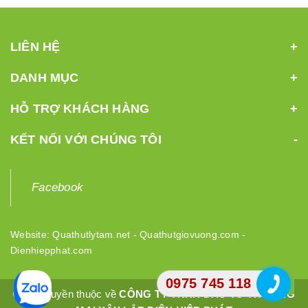
LIÊN HỆ
DANH MỤC
HỖ TRỢ KHÁCH HÀNG
KẾT NỐI VỚI CHÚNG TÔI
Facebook
Website:
Quathutlytam.net
-
Quathutgiovuong.com
-
Dienhiepphat.com
0975 745 118
© Bản quyền thuộc về
CÔNG TY TNHH ĐẦU TƯ THƯƠNG