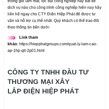
thông gió làm mát, lọc bụi công nghiệp hay bất kể
dịch vụ nào cho công trình công nghiệp hiện nay hãy
liên hệ ngay cho CTY Điện Hiệp Phát để được tư
vấn và hỗ trợ cụ thể nhất. Quý khách có thể trao đổi
theo thông tin bên dưới
Link tham
khảo
:
https://hiepphatgroups.com/quat-ly-tam-cao-
ap-1hp-qlt-2p01.html
CÔNG TY TNHH ĐẦU TƯ
THƯƠNG MẠI XÂY
LẮP ĐIỆN HIỆP PHÁT