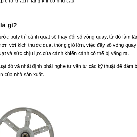
cấp cho khách hàng khi có nhu cầu.
là gì?
ớc puly thì cánh quạt sẽ thay đổi số vòng quay, từ đó làm tă
ơn với kích thước quạt thông gió lớn, việc đẩy số vòng quay
uạt và sức chịu lực của cánh khiến cánh có thể bị văng ra.
quạt đó và nhất định phải nghe tư vấn từ các kỹ thuật để đảm 
ẩn của nhà sản xuất.