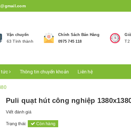
1@gmail.com
Vận chuyển
Chính Sách Bán Hàng
Giờ
63 Tỉnh thành
T2 
0975 745 118
n tức
Thông tin chuyển khoản
Liên hệ
380
Puli quạt hút công nghiệp 1380x138
Viết đánh giá
Trạng thái:
Còn hàng