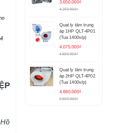
3.650.000₫
4.250.000₫
cho
Quạt ly tâm trung
áp 1HP QLT-4P01
(Tua 1400v/p)
hể
4.075.000₫
4.800.000₫
Quạt ly tâm trung
áp 2HP QLT-4P02
(Tua 1400v/p)
ỆP
4.880.000₫
5.600.000₫
 Hồ