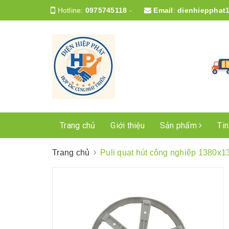
Hotline:
0975745118
-
Email
:
dienhiepphat
Trang chủ
Giới thiệu
Sản phẩm
Ti
Trang chủ
Puli quạt hút công nghiệp 1380x1