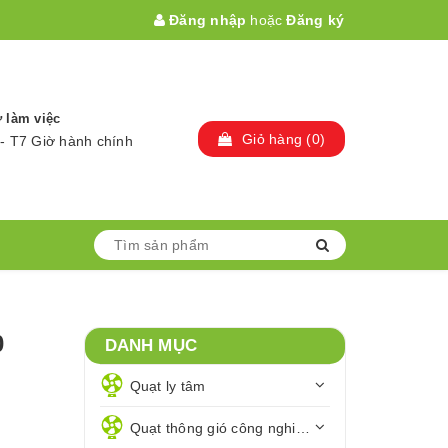
Đăng nhập
hoặc
Đăng ký
 làm việc
Giỏ hàng
(
0
)
- T7 Giờ hành chính
0
DANH MỤC
Quạt ly tâm
Quạt thông gió công nghiệp