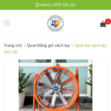
Hotline:
0975 745 118
0
Trang chủ
Quạt thông gió xách tay
Quạt hút xách tay
SHT 60