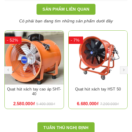
SẢN PHẨM LIÊN QUAN
Có phải bạn đang tìm những sản phẩm dưới đây
- 52%
- 7%
Quạt hút xách tay cao áp SHT-
Quạt hút xách tay HST 50
40
2.580.000₫
6.680.000₫
5.400.000₫
7.200.000₫
TUÂN THỦ NGHỊ ĐỊNH