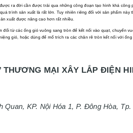
được ra đời cần được trải qua những công đoạn tạo hình khá công 
uá trình sản xuất là rất lớn. Tuy nhiên riêng đối với sản phẩm này t
 sản xuất được nâng cao hơn rất nhiều.
 đổi từ các ống gió vuông sang tròn để kết nối vào quạt, chuyển v
ệng gió, hoặc dùng để mổ trích ra các chân rẽ tròn kết nối với ống
 THƯƠNG MẠI XÂY LẮP ĐIỆN HI
h Quan, KP. Nội Hóa 1, P. Đông Hòa, Tp.