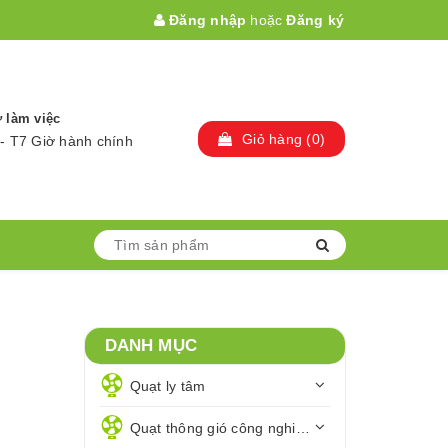
Đăng nhập
hoặc
Đăng ký
 làm việc
Giỏ hàng
(
0
)
- T7 Giờ hành chính
DANH MỤC
Quạt ly tâm
Quạt thông gió công nghiệp