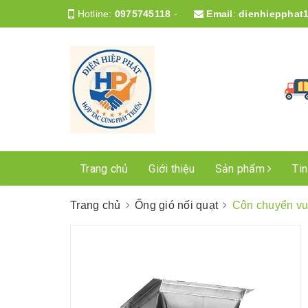
Hotline:
0975745118
-
Email
:
dienhiepphat
Trang chủ
Giới thiệu
Sản phẩm
Ti
Trang chủ
Ống gió nối quạt
Côn chuyển vu