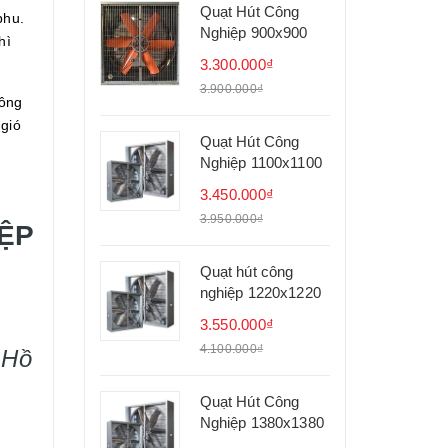
Quạt Hút Công
phu.
Nghiệp 900x900
hì
3.300.000₫
3.900.000₫
uông
 gió
Quạt Hút Công
Nghiệp 1100x1100
3.450.000₫
3.950.000₫
ỆP
Quạt hút công
nghiệp 1220x1220
3.550.000₫
4.100.000₫
 Hồ
Quạt Hút Công
Nghiệp 1380x1380