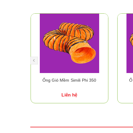
i 400
Ống Gió Mềm Simili Phi 350
Ố
Liên hệ