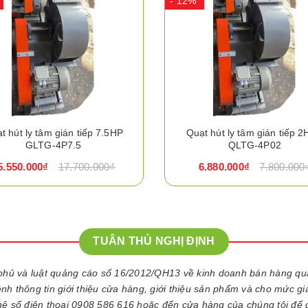
- 12%
t hút ly tâm gián tiếp 7.5HP
Quạt hút ly tâm gián tiếp 2
GLTG-4P7.5
QLTG-4P02
5.550.000₫
17.700.000₫
6.880.000₫
7.800.000
TUÂN THỦ NGHỊ ĐỊNH
phủ và luật quảng cáo số 16/2012/QH13 về kinh doanh bán hàng q
kênh thông tin giới thiệu cửa hàng, giới thiệu sản phẩm và cho mức g
 hệ số điện thoại 0908 586 616 hoặc đến cửa hàng của chúng tôi để 