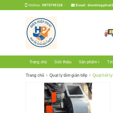
Hotline:
0975745118
-
Email
:
dienhiepphat
Trang chủ
Giới thiệu
Sản phẩm
Ti
Trang chủ
Quạt ly tâm gián tiếp
Quạt hút l