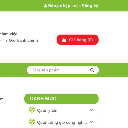
Đăng nhập
hoặc
Đăng ký
 làm việc
Giỏ hàng
(
0
)
- T7 Giờ hành chính
G-
DANH MỤC
Quạt ly tâm
Quạt thông gió công nghiệp