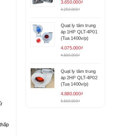
3.650.000₫
4.250.000₫
Quạt ly tâm trung
áp 1HP QLT-4P01
(Tua 1400v/p)
4.075.000₫
4.800.000₫
Quạt ly tâm trung
áp 2HP QLT-4P02
(Tua 1400v/p)
4.880.000₫
5.600.000₫
sử
thấp