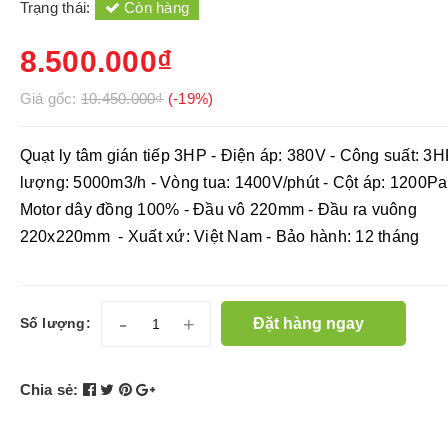
Trạng thái:
Còn hàng
8.500.000₫
Giá gốc:
10.450.000₫
(-19%)
Quạt ly tâm gián tiếp 3HP - Điện áp: 380V - Công suất: 3H
lượng: 5000m3/h - Vòng tua: 1400V/phút - Cột áp: 1200Pa
Motor dây đồng 100% - Đầu vô 220mm - Đầu ra vuông
220x220mm - Xuất xứ: Việt Nam - Bảo hành: 12 tháng
-
+
Đặt hàng ngay
Số lượng:
Chia sẻ: