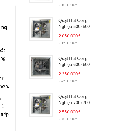
2.100.000₫
Quạt Hút Công
ông
Nghiệp 500x500
2.050.000₫
2.150.000₫
oát
ững
Quạt Hút Công
Nghiệp 600x600
2.350.000₫
or
2.450.000₫
 hơn.
Quạt Hút Công
c
Nghiệp 700x700
nhà
2.550.000₫
tiếp
2.700.000₫