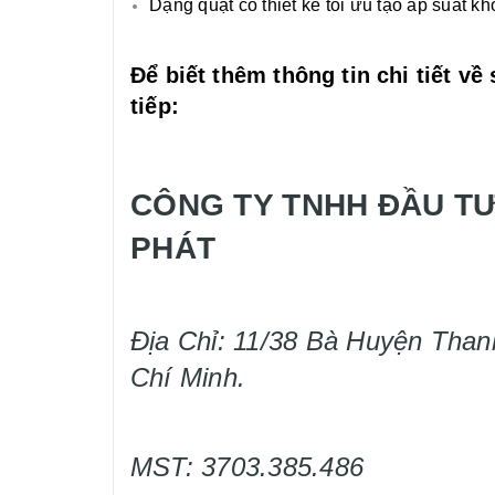
Dạng quạt có thiết kế tối ưu tạo áp suất k
Để biết thêm thông tin chi tiết v
tiếp:
CÔNG TY TNHH ĐẦU TƯ
PHÁT
Địa Chỉ: 11/38 Bà Huyện Than
Chí Minh.
MST: 3703.385.486