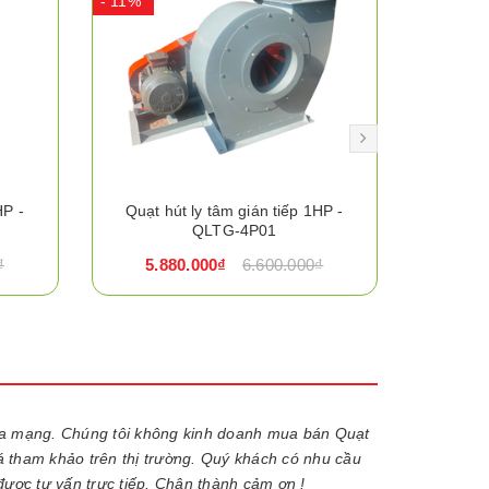
- 11%
- 25%
HP -
Quạt hút ly tâm gián tiếp 1HP -
Quạt ly
QLTG-4P01
₫
5.880.000₫
6.600.000₫
63.8
ua mạng. Chúng tôi không kinh doanh mua bán Quạt
iá tham khảo trên thị trường. Quý khách có nhu cầu
được tư vấn trực tiếp. Chân thành cảm ơn !