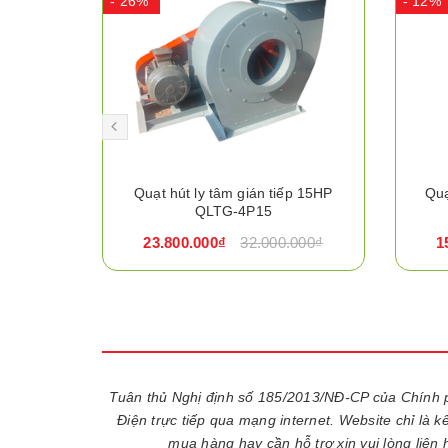
- 26%
- 12%
HP QLTG-
Quạt hút ly tâm gián tiếp 15HP
Quạ
QLTG-4P15
.000₫
23.800.000₫
32.000.000₫
1
Tuân thủ Nghị định số 185/2013/NĐ-CP của Chính 
Điện trực tiếp qua mạng internet. Website chỉ là 
mua hàng hay cần hỗ trợ xin vui lòng liên