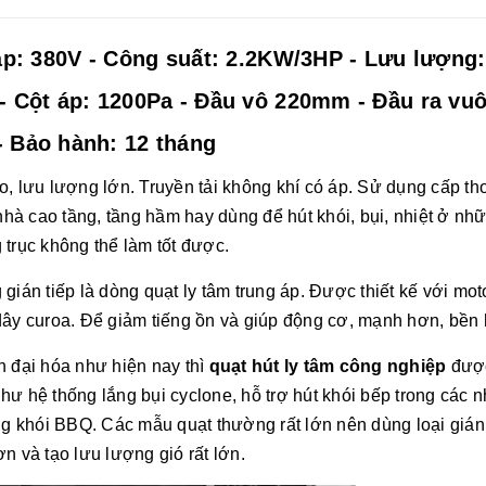
 áp: 380V - Công suất: 2.2KW/3HP - Lưu lượng:
- Cột áp: 1200Pa - Đầu vô 220mm - Đầu ra vu
 Bảo hành: 12 tháng
o, lưu lượng lớn. Truyền tải không khí có áp. Sử dụng cấp th
à cao tầng, tầng hầm hay dùng để hút khói, bụi, nhiệt ở nh
 trục không thể làm tốt được.
gián tiếp là dòng quạt ly tâm trung áp. Được thiết kế với mot
dây curoa. Để giảm tiếng ồn và giúp động cơ, mạnh hơn, bền
n đại hóa như hiện nay thì
quạt hút ly tâm công nghiệp
đượ
ư hệ thống lắng bụi cyclone, hỗ trợ hút khói bếp trong các 
 khói BBQ. Các mẫu quạt thường rất lớn nên dùng loại gián 
n và tạo lưu lượng gió rất lớn.