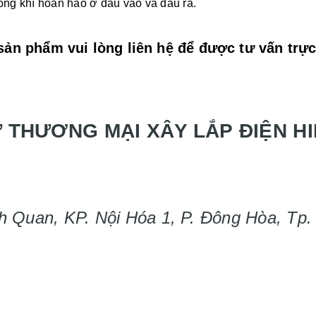
hông khí hoàn hảo ở đầu vào và đầu ra.
ề sản phẩm vui lòng liên hệ để được tư vấn trự
 THƯƠNG MẠI XÂY LẮP ĐIỆN HI
h Quan, KP. Nội Hóa 1, P. Đông Hòa, Tp.