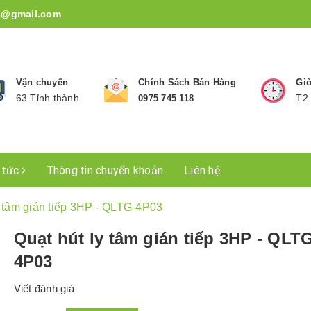
1@gmail.com
Vận chuyển
Chính Sách Bán Hàng
Giờ
63 Tỉnh thành
T2 
0975 745 118
n tức
Thông tin chuyển khoản
Liên hệ
y tâm gián tiếp 3HP - QLTG-4P03
Quạt hút ly tâm gián tiếp 3HP - QLT
4P03
Viết đánh giá