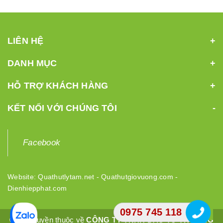
LIÊN HỆ
DANH MỤC
HỖ TRỢ KHÁCH HÀNG
KẾT NỐI VỚI CHÚNG TÔI
Facebook
Website:
Quathutlytam.net
-
Quathutgiovuong.com
-
Dienhiepphat.com
0975 745 118
© Bản quyền thuộc về
CÔNG TY TNHH ĐẦU TƯ THƯƠNG