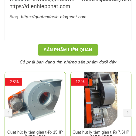
https://dienhiepphat.com
Blog:
https://quatcndasin.blogspot.com
SẢN PHẨM LIÊN QUAN
Có phải bạn đang tìm những sản phẩm dưới đây
- 26%
- 12%
Quạt hút ly tâm gián tiếp 15HP
Quạt hút ly tâm gián tiếp 7.5HP