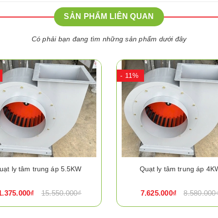
SẢN PHẨM LIÊN QUAN
Có phải bạn đang tìm những sản phẩm dưới đây
- 11%
uạt ly tâm trung áp 5.5KW
Quạt ly tâm trung áp 4K
1.375.000₫
15.550.000₫
7.625.000₫
8.580.000