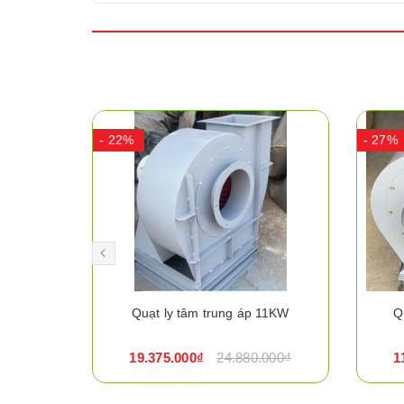
- 22%
- 27%
 15KW
Quạt ly tâm trung áp 11KW
Q
.000₫
19.375.000₫
24.880.000₫
1