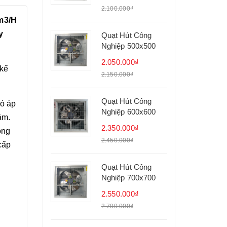
2.100.000₫
0m3/H
y
Quạt Hút Công
Nghiệp 500x500
2.050.000₫
 kế
2.150.000₫
Quạt Hút Công
có áp
Nghiệp 600x600
ầm.
2.350.000₫
ông
2.450.000₫
cấp
Quạt Hút Công
Nghiệp 700x700
2.550.000₫
2.700.000₫