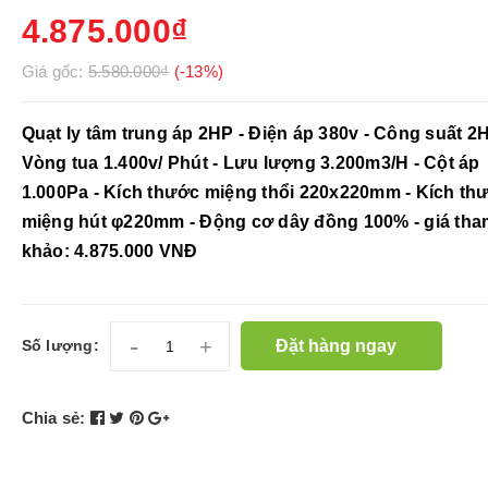
4.875.000₫
Giá gốc:
5.580.000₫
(-13%)
Quạt ly tâm trung áp 2HP - Điện áp 380v - Công suất 2H
Vòng tua 1.400v/ Phút - Lưu lượng 3.200m3/H - Cột áp
1.000Pa - Kích thước miệng thổi 220x220mm - Kích th
miệng hút φ220mm - Động cơ dây đồng 100% - giá tha
khảo: 4.875.000 VNĐ
-
+
Đặt hàng ngay
Số lượng:
Chia sẻ: