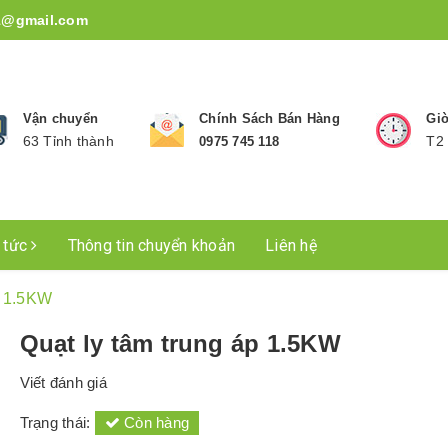
1@gmail.com
Vận chuyển
Chính Sách Bán Hàng
Giờ
63 Tỉnh thành
T2 
0975 745 118
n tức
Thông tin chuyển khoản
Liên hệ
p 1.5KW
Quạt ly tâm trung áp 1.5KW
Viết đánh giá
Trạng thái:
Còn hàng