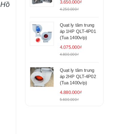
3.650.000₫
 Hồ
4.250.000₫
Quạt ly tâm trung
áp 1HP QLT-4P01
(Tua 1400v/p)
4.075.000₫
4.800.000₫
Quạt ly tâm trung
áp 2HP QLT-4P02
(Tua 1400v/p)
4.880.000₫
5.600.000₫