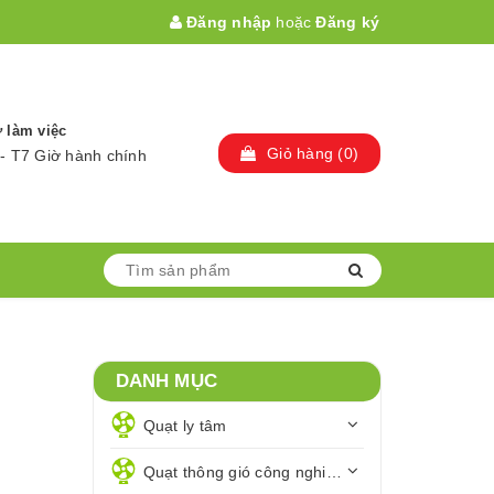
Đăng nhập
hoặc
Đăng ký
 làm việc
Giỏ hàng
(
0
)
- T7 Giờ hành chính
DANH MỤC
Quạt ly tâm
Quạt thông gió công nghiệp