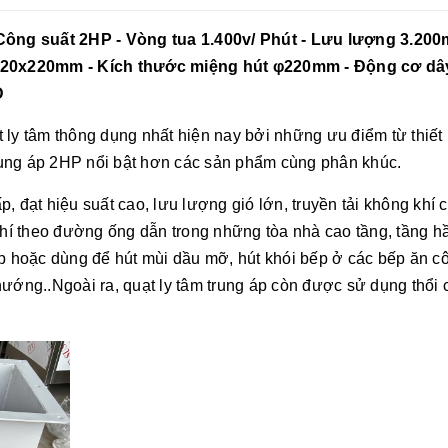
 Công suất 2HP - Vòng tua 1.400v/ Phút - Lưu lượng 3.20
i 220x220mm - Kích thước miệng hút φ220mm - Động cơ dâ
Đ
 ly tâm thông dụng nhất hiện nay bởi những ưu điểm từ thiết
 trụng áp 2HP nổi bật hơn các sản phẩm cùng phân khúc.
, đạt hiệu suất cao, lưu lượng gió lớn, truyền tải không khí 
í theo đường ống dẫn trong những tòa nhà cao tầng, tầng h
ệp hoặc dùng để hút mùi dầu mỡ, hút khói bếp ở các bếp ăn c
nướng..Ngoài ra, quạt ly tâm trung áp còn được sử dụng thổi 