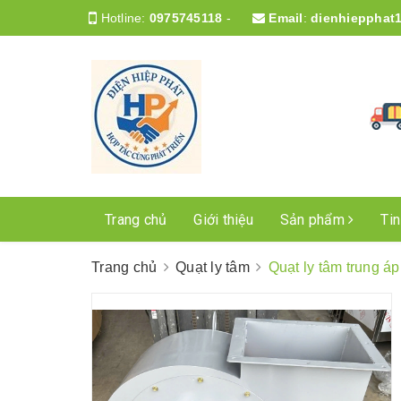
Hotline:
0975745118
-
Email
:
dienhiepphat
Trang chủ
Giới thiệu
Sản phẩm
Ti
Trang chủ
Quạt ly tâm
Quạt ly tâm trung á