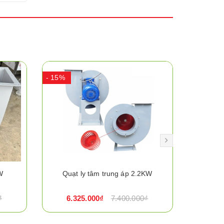
- 15%
- 25%
W
Quạt ly tâm trung áp 2.2KW
Quạt ly
₫
6.325.000₫
7.400.000₫
63.8