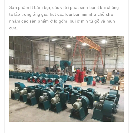
Sản phẩm ít bám bụi, các vị trí phát sinh bụi ít khi chúng
ta lắp trong ống gió, hút các loại bụi mịn như chỗ chà
nhám các sản phẩm ở lò gốm, bụi ở mịn từ gỗ và mùn
cưa.