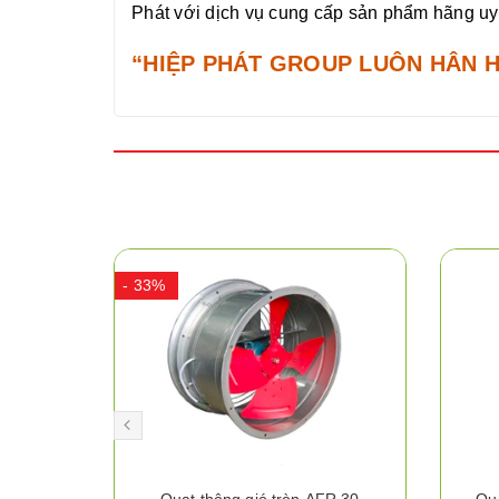
Phát với dịch vụ cung cấp sản phẩm hãng uy t
“HIỆP PHÁT GROUP LUÔN HÂN 
- 33%
FR 40
Quạt thông gió tròn AFR 30
Qu