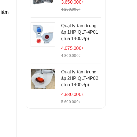
3.650.000₫
4.250.000₫
giảm
Quạt ly tâm trung
áp 1HP QLT-4P01
(Tua 1400v/p)
4.075.000₫
4.800.000₫
Quạt ly tâm trung
áp 2HP QLT-4P02
(Tua 1400v/p)
4.880.000₫
5.600.000₫