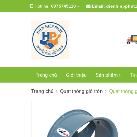
Hotline:
0975745118
-
Email
:
dienhiepphat
Trang chủ
Giới thiệu
Sản phẩm
Ti
Trang chủ
Quạt thông gió tròn
Quạt thông 