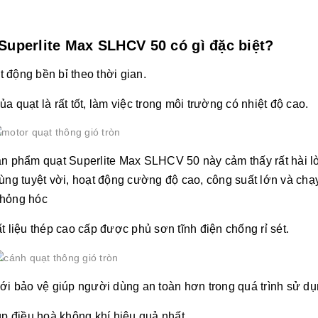
Superlite Max SLHCV 50 có gì đặc biệt?
t động bền bỉ theo thời gian.
ủa quạt là rất tốt, làm việc trong môi trường có nhiệt độ cao.
n phẩm quạt Superlite Max SLHCV 50 này cảm thấy rất hài l
ng tuyệt vời, hoạt động cường độ cao, công suất lớn và chạy
 hỏng hóc
 liệu thép cao cấp được phủ sơn tĩnh điện chống rỉ sét.
ới bảo vệ giúp người dùng an toàn hơn trong quá trình sử dụ
p điều hoà không khí hiệu quả nhất.