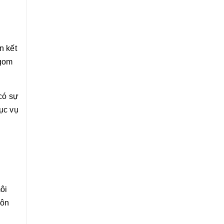
n kết
 gom
có sự
ục vụ
ôi
uôn