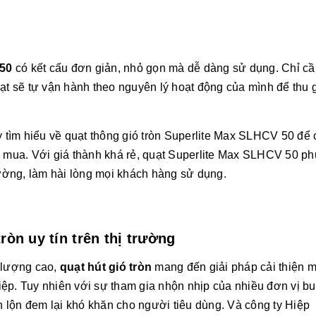
 50
có kết cấu đơn giản, nhỏ gọn mà dễ dàng sử dụng. Chỉ cầ
uạt sẽ tự vận hành theo nguyên lý hoạt động của mình để thu
tìm hiểu về quạt thông gió tròn Superlite Max SLHCV 50 để 
h mua. Với giá thành khá rẻ, quạt Superlite Max SLHCV 50 ph
rường, làm hài lòng mọi khách hàng sử dụng.
ròn uy tín trên thị trường
t lượng cao,
quạt hút gió tròn
mang đến giải pháp cải thiện m
ệp. Tuy nhiên với sự tham gia nhộn nhịp của nhiều đơn vị b
ẫn lộn đem lại khó khăn cho người tiêu dùng. Và công ty Hiệp