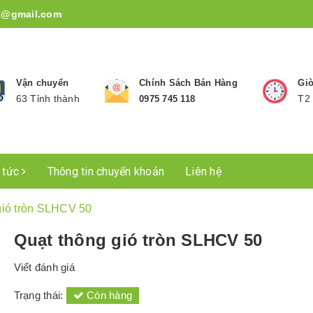
1@gmail.com
Vận chuyển
Chính Sách Bán Hàng
Giờ
63 Tỉnh thành
T2 
0975 745 118
n tức
Thông tin chuyển khoản
Liên hệ
gió tròn SLHCV 50
Quạt thông gió tròn SLHCV 50
Viết đánh giá
Trạng thái:
Còn hàng