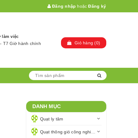
Đăng nhập
hoặc
Đăng ký
 làm việc
Giỏ hàng
(
0
)
- T7 Giờ hành chính
DANH MỤC
Quạt ly tâm
Quạt thông gió công nghiệp