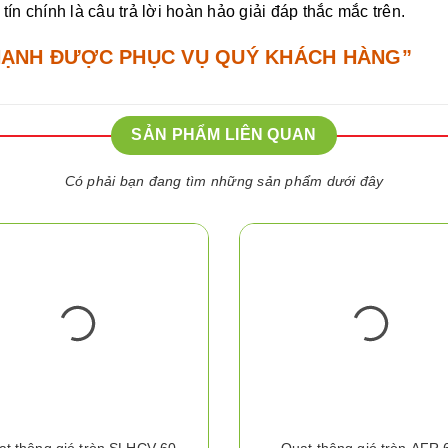
ín chính là câu trả lời hoàn hảo giải đáp thắc mắc trên.
HẠNH ĐƯỢC PHỤC VỤ QUÝ KHÁCH HÀNG”
SẢN PHẨM LIÊN QUAN
Có phải bạn đang tìm những sản phẩm dưới đây
ạt thông gió tròn SLHCV 60
Quạt thông gió tròn AFR 