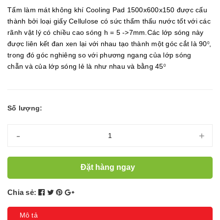
Tấm làm mát không khí Cooling Pad 1500x600x150 được cấu
thành bởi loại giấy Cellulose có sức thẩm thấu nước tốt với các
rãnh vật lý có chiều cao sóng h = 5 ->7mm.Các lớp sóng này
được liên kết đan xen lại với nhau tạo thành một góc cắt là 90
,
0
trong đó góc nghiêng so với phương ngang của lớp sóng
chẵn và của lớp sóng lẻ là như nhau và bằng 45
0
Số lượng:
-
+
Đặt hàng ngay
Chia sẻ:
Mô tả