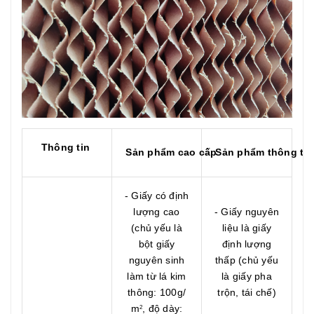
Thông tin
Sản
phẩm
cao
cấp
Sản
phẩm
thông
th
- Giấy có định
lượng cao
- Giấy nguyên
(chủ yếu là
liệu là giấy
bột giấy
định lượng
nguyên sinh
thấp (chủ yếu
làm từ lá kim
là giấy pha
thông: 100g/
trộn, tái chế)
m
, độ dày:
2