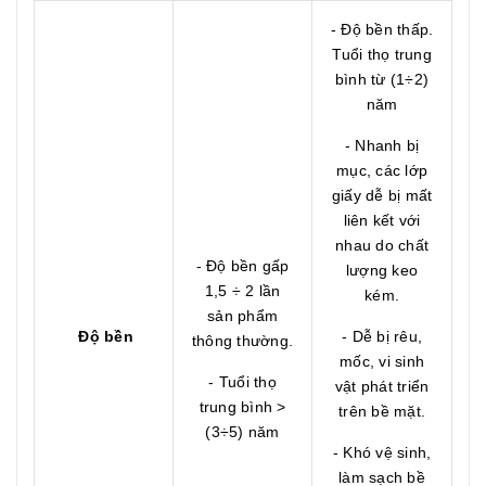
- Độ bền thấp.
Tuổi thọ trung
bình từ (1÷2)
năm
- Nhanh bị
mục, các lớp
giấy dễ bị mất
liên kết với
nhau do chất
- Độ bền gấp
lượng keo
1,5 ÷ 2 lần
kém.
sản phẩm
Độ bền
- Dễ bị rêu,
thông thường.
mốc, vi sinh
- Tuổi thọ
vật phát triển
trung bình >
trên bề mặt.
(3÷5) năm
- Khó vệ sinh,
làm sạch bề