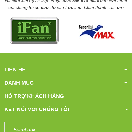
vui lòng liên hệ số điện thoại 0908 586 616 hoặc đến cửa hàng
của chúng tôi để được tư vấn trực tiếp. Chân thành cảm ơn !
LIÊN HỆ
DANH MỤC
HỖ TRỢ KHÁCH HÀNG
KẾT NỐI VỚI CHÚNG TÔI
Facebook