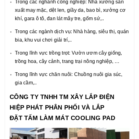
Trong các nghành công nghiệp: Nhà xưởng sản
xuất may mặc, dệt len, giầy da, bao bì, xưởng cơ
khí, gara ô tô, đan lát mây tre, gốm sứ,..
Trong các ngành dịch vụ: Nhà hàng, siêu thị, quán
bia, khu vui chơi giải trí,..
Trong lĩnh vực trồng trọt: Vườn ươm cây giống,
trồng hoa, cây cảnh, trang trại nông nghiệp, …
Trong lĩnh vực chăn nuôi: Chuồng nuôi gia súc,
gia cầm,..
CÔNG TY TNHH TM XÂY LẮP ĐIỆN
HIỆP PHÁT PHÂN PHỐI VÀ LẮP
ĐẶT TẤM LÀM MÁT COOLING PAD