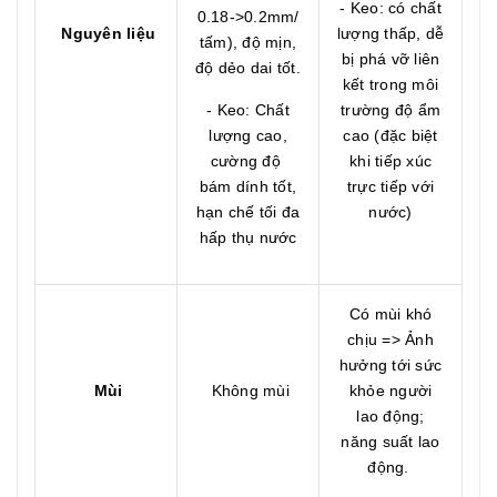
- Keo: có chất
0.18->0.2mm/
Nguyên liệu
lượng thấp, dễ
tấm), độ mịn,
bị phá vỡ liên
độ dẻo dai tốt.
kết trong môi
- Keo: Chất
trường độ ẩm
lượng cao,
cao (đặc biệt
cường độ
khi tiếp xúc
bám dính tốt,
trực tiếp với
hạn chế tối đa
nước)
hấp thụ nước
Có mùi khó
chịu => Ảnh
hưởng tới sức
Mùi
Không mùi
khỏe người
lao động;
năng suất lao
động.