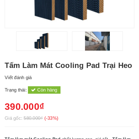
Tấm Làm Mát Cooling Pad Trại Heo
Viết đánh giá
Trạng thái:
Còn hàng
390.000₫
Giá gốc:
580.000₫
(-33%)
Tấm làm mát Cooling Pad
chất lượng cao, giá tốt -
Tấm làm