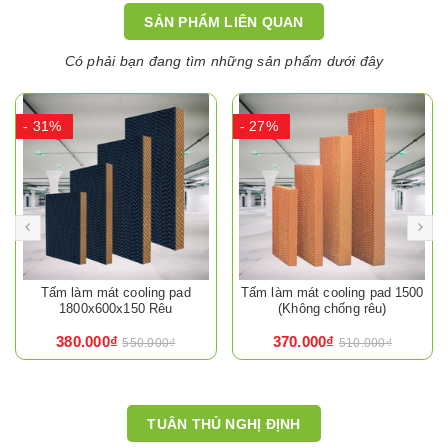
SẢN PHẨM LIÊN QUAN
Có phải bạn đang tìm những sản phẩm dưới đây
- 31%
- 27%
Tấm làm mát cooling pad
Tấm làm mát cooling pad 1500
1800x600x150 Rêu
(Không chống rêu)
380.000₫
370.000₫
550.000₫
510.000₫
TUÂN THỦ NGHỊ ĐỊNH