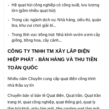
Hệ quạt hút công nghiệp có công suất, lưu lượng
lớn (gồm nhiều quạt hút)
Trong các ngành dịch vụ: Nhà hàng, siêu thị, quán
bia, khu vui chơi giải trí,..
Trong lĩnh vực trồng trọt: Nhà kính vườn ươm cây
giống, trồng hoa, cây cảnh,..
CÔNG TY TNHH TM XÂY LẮP ĐIỆN
HIỆP PHÁT - BÁN HÀNG VÀ THU TIỀN
TOÀN QUỐC
Nhiều năm Chuyên cung cấp quạt điện công trình
nhà thầu uy tín
Chuyên bán sỉ bán lẻ Quạt điện, Quạt trần, Quạt trần
trang trí, quạt công nghiệp, quạt thông gió, quạt ly
tâm hút khói, máy làm mát, tấm cooling pad làm mát