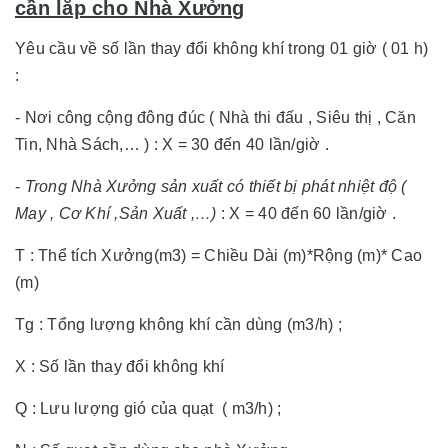
cần lắp cho Nhà Xưởng
Yêu cầu về số lần thay đổi không khí trong 01 giờ ( 01 h)
:
- Nơi công cộng đông đúc ( Nhà thi đấu , Siêu thị , Căn
Tin, Nhà Sách,… ) : X = 30 đến 40 lần/giờ .
-
Trong Nhà Xưởng sản xuất có thiết bị phát nhiệt độ (
May , Cơ Khí ,Sản Xuất ,…)
: X = 40 đến 60 lần/giờ .
T : Thể tích Xưởng(m3) = Chiều Dài (m)*Rộng (m)* Cao
(m)
Tg : Tổng lượng không khí cần dùng (m3/h) ;
X : Số lần thay đổi không khí
Q : Lưu lượng gió của quạt ( m3/h) ;