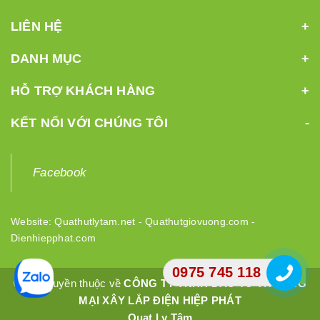
LIÊN HỆ
DANH MỤC
HỖ TRỢ KHÁCH HÀNG
KẾT NỐI VỚI CHÚNG TÔI
Facebook
Website:
Quathutlytam.net
-
Quathutgiovuong.com
-
Dienhiepphat.com
0975 745 118
© Bản quyền thuộc về
CÔNG TY TNHH ĐẦU TƯ THƯƠNG
MẠI XÂY LẮP ĐIỆN HIỆP PHÁT
Quạt Ly Tâm