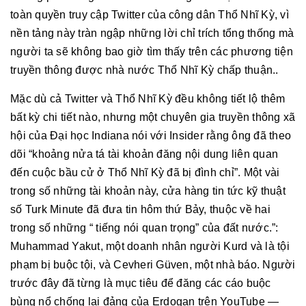
toàn quyền truy cập Twitter của công dân Thổ Nhĩ Kỳ, vì
nền tảng này tràn ngập những lời chỉ trích tổng thống mà
người ta sẽ không bao giờ tìm thấy trên các phương tiện
truyền thông được nhà nước Thổ Nhĩ Kỳ chấp thuận..
Mặc dù cả Twitter và Thổ Nhĩ Kỳ đều không tiết lộ thêm
bất kỳ chi tiết nào, nhưng một chuyên gia truyền thông xã
hội của Đại học Indiana nói với Insider rằng ông đã theo
dõi “khoảng nửa tá tài khoản đăng nội dung liên quan
đến cuộc bầu cử ở Thổ Nhĩ Kỳ đã bị đình chỉ”. Một vài
trong số những tài khoản này, cửa hàng tin tức kỹ thuật
số Turk Minute đã đưa tin hôm thứ Bảy, thuộc về hai
trong số những “ tiếng nói quan trọng” của đất nước.”:
Muhammad Yakut, một doanh nhân người Kurd và là tội
phạm bị buộc tội, và Cevheri Güven, một nhà báo. Người
trước đây đã từng là mục tiêu để đăng các cáo buộc
bùng nổ chống lại đảng của Erdogan trên YouTube —