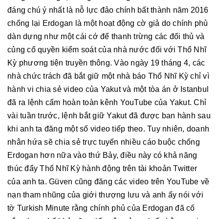
đáng chú ý nhất là nỗ lực đảo chính bất thành năm 2016
chống lại Erdogan là một hoạt động cờ giả do chính phủ
dàn dựng như một cái cớ để thanh trừng các đối thủ và
củng cố quyền kiểm soát của nhà nước đối với Thổ Nhĩ
Kỳ phương tiện truyền thông. Vào ngày 19 tháng 4, các
nhà chức trách đã bắt giữ một nhà báo Thổ Nhĩ Kỳ chỉ vì
hành vi chia sẻ video của Yakut và một tòa án ở Istanbul
đã ra lệnh cấm hoàn toàn kênh YouTube của Yakut. Chỉ
vài tuần trước, lệnh bắt giữ Yakut đã được ban hành sau
khi anh ta đăng một số video tiếp theo. Tuy nhiên, doanh
nhân hứa sẽ chia sẻ trực tuyến nhiều cáo buộc chống
Erdogan hơn nữa vào thứ Bảy, điều này có khả năng
thúc đẩy Thổ Nhĩ Kỳ hành động trên tài khoản Twitter
của anh ta. Güven cũng đăng các video trên YouTube về
nạn tham nhũng của giới thượng lưu và anh ấy nói với
tờ Turkish Minute rằng chính phủ của Erdogan đã cố