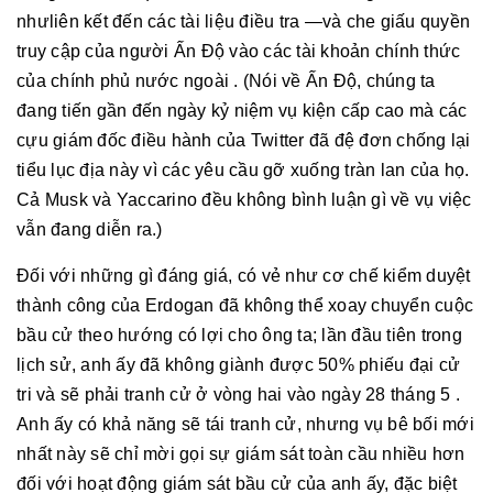
nhưliên kết đến các tài liệu điều tra —và che giấu quyền
truy cập của người Ấn Độ vào các tài khoản chính thức
của chính phủ nước ngoài . (Nói về Ấn Độ, chúng ta
đang tiến gần đến ngày kỷ niệm vụ kiện cấp cao mà các
cựu giám đốc điều hành của Twitter đã đệ đơn chống lại
tiểu lục địa này vì các yêu cầu gỡ xuống tràn lan của họ.
Cả Musk và Yaccarino đều không bình luận gì về vụ việc
vẫn đang diễn ra.)
Đối với những gì đáng giá, có vẻ như cơ chế kiểm duyệt
thành công của Erdogan đã không thể xoay chuyển cuộc
bầu cử theo hướng có lợi cho ông ta; lần đầu tiên trong
lịch sử, anh ấy đã không giành được 50% phiếu đại cử
tri và sẽ phải tranh cử ở vòng hai vào ngày 28 tháng 5 .
Anh ấy có khả năng sẽ tái tranh cử, nhưng vụ bê bối mới
nhất này sẽ chỉ mời gọi sự giám sát toàn cầu nhiều hơn
đối với hoạt động giám sát bầu cử của anh ấy, đặc biệt