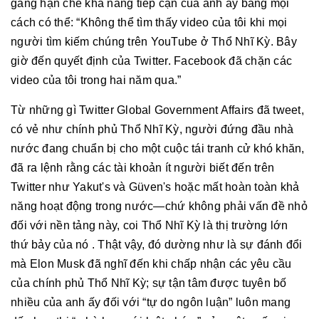
gắng hạn chế khả năng tiếp cận của anh ấy bằng mọi
cách có thể: “Không thể tìm thấy video của tôi khi mọi
người tìm kiếm chúng trên YouTube ở Thổ Nhĩ Kỳ. Bây
giờ đến quyết định của Twitter. Facebook đã chặn các
video của tôi trong hai năm qua.”
Từ những gì Twitter Global Government Affairs đã tweet,
có vẻ như chính phủ Thổ Nhĩ Kỳ, người đứng đầu nhà
nước đang chuẩn bị cho một cuộc tái tranh cử khó khăn,
đã ra lệnh rằng các tài khoản ít người biết đến trên
Twitter như Yakut's và Güven's hoặc mất hoàn toàn khả
năng hoạt động trong nước—chứ không phải vấn đề nhỏ
đối với nền tảng này, coi Thổ Nhĩ Kỳ là thị trường lớn
thứ bảy của nó . Thật vậy, đó dường như là sự đánh đổi
mà Elon Musk đã nghĩ đến khi chấp nhận các yêu cầu
của chính phủ Thổ Nhĩ Kỳ; sự tận tâm được tuyên bố
nhiều của anh ấy đối với “tự do ngôn luận” luôn mang