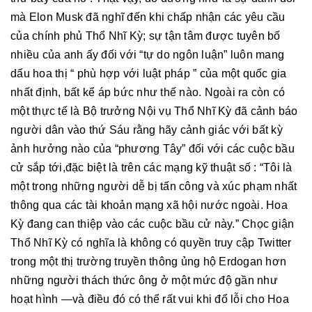
mà Elon Musk đã nghĩ đến khi chấp nhận các yêu cầu
của chính phủ Thổ Nhĩ Kỳ; sự tận tâm được tuyên bố
nhiều của anh ấy đối với “tự do ngôn luận” luôn mang
dấu hoa thị “ phù hợp với luật pháp ” của một quốc gia
nhất định, bất kể áp bức như thế nào. Ngoài ra còn có
một thực tế là Bộ trưởng Nội vụ Thổ Nhĩ Kỳ đã cảnh báo
người dân vào thứ Sáu rằng hãy cảnh giác với bất kỳ
ảnh hưởng nào của “phương Tây” đối với các cuộc bầu
cử sắp tới,đặc biệt là trên các mạng kỹ thuật số : “Tôi là
một trong những người dễ bị tấn công và xúc phạm nhất
thông qua các tài khoản mạng xã hội nước ngoài. Hoa
Kỳ đang can thiệp vào các cuộc bầu cử này.” Chọc giận
Thổ Nhĩ Kỳ có nghĩa là không có quyền truy cập Twitter
trong một thị trường truyền thông ủng hộ Erdogan hơn
những người thách thức ông ở một mức độ gần như
hoạt hình —và điều đó có thể rất vui khi đổ lỗi cho Hoa