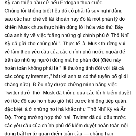
Kỳ can thiệp bầu cử nếu Erdogan thua cuộc.
Chúng tôi không biết liệu đó có phải là suy nghĩ đằng
sau các hạn chế về tài khoản hay đó là một phần lý do
khiến Musk chưa thực hiện đúng lời hứa vào thứ Bảy
của anh ấy về việc “đăng những gì chính phủ ở Thổ Nhĩ
Kỳ đã gửi cho chúng tôi ”. Thực tế là, Musk thường vui
vẻ làm theo yêu cầu của các chính phủ nước ngoài để
trấn áp những người dùng mà họ phản đối (điều này
hoàn toàn không phải là “ lẽ thường tình đối với tất cả
các công ty internet ,” bất kể anh ta có thể tuyên bố gì đi
chăng nữa). Điều này được chứng minh bằng việc
Twitter dưới thời Musk đã thông qua các lệnh kiểm duyệt
với tốc độ cao hơn bao giờ hết trước khi ông tiếp quản,
đặc biệt là ở những nơi hà khắc như Thổ Nhĩ Kỳ và Ấn
Độ. Trong trường hợp thứ hai, Twitter đã cúi đầu trước
các yêu cầu của chính phủ để kiểm duyệt hoàn toàn nội
dung bất lợi từ quan điểm toàn cầu — chẳng hạn