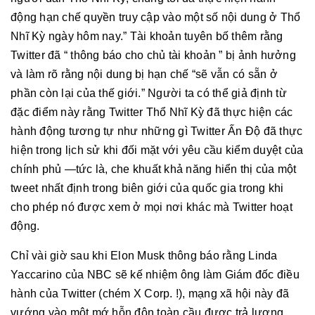
động hạn chế quyền truy cập vào một số nội dung ở Thổ
Nhĩ Kỳ ngày hôm nay.” Tài khoản tuyên bố thêm rằng
Twitter đã “ thông báo cho chủ tài khoản ” bị ảnh hưởng
và làm rõ rằng nội dung bị hạn chế “sẽ vẫn có sẵn ở
phần còn lại của thế giới.” Người ta có thể giả định từ
đặc điểm này rằng Twitter Thổ Nhĩ Kỳ đã thực hiện các
hành động tương tự như những gì Twitter Ấn Độ đã thực
hiện trong lịch sử khi đối mặt với yêu cầu kiểm duyệt của
chính phủ —tức là, che khuất khả năng hiển thị của một
tweet nhất định trong biên giới của quốc gia trong khi
cho phép nó được xem ở mọi nơi khác mà Twitter hoạt
động.
Chỉ vài giờ sau khi Elon Musk thông báo rằng Linda
Yaccarino của NBC sẽ kế nhiệm ông làm Giám đốc điều
hành của Twitter (chém X Corp. !), mạng xã hội này đã
vướng vào một mớ hỗn độn toàn cầu được trả lương