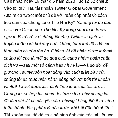
Cập nhật, ngày 16 tháng 5 năm 2023, lúc 12:52 chiều:
Vào tối thứ Hai, tài khoản Twitter Global Government
Affairs đã tweet một chủ đề với “bản cập nhật về cách
tiếp cận của chúng tôi ở Thổ Nhĩ Kỳ”:
“Chúng tôi đã đàm
phán với Chính phủ Thổ Nhĩ Kỳ trong suốt tuần trước ,
người đã nói rõ với chúng tôi rằng Twitter là dịch vụ
truyền thông xã hội duy nhất không tuân thủ đầy đủ các
lệnh hiện có của tòa án. Chúng tôi đã nhận được thứ mà
chúng tôi cho là mối đe dọa cuối cùng nhằm ngăn chặn
dịch vụ —sau một số cảnh báo như vậy—và do đó, để
giữ cho Twitter luôn hoạt động vào cuối tuần bầu cử,
chúng tôi đã thực hiện hành động đối với bốn tài khoản
và 409 Tweet được xác định theo lệnh của tòa án. …
Chúng tôi sẽ tiếp tục phản đối trước tòa, như chúng tôi
đã làm với tất cả các yêu cầu, nhưng không thể thực hiện
thêm hành động pháp lý nào trước khi bắt đầu bỏ phiếu.”
Tài khoản sau đó đã chia sẻ hình ảnh của các tài liệu tòa