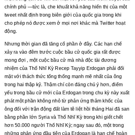
chính phủ —tức là, che khuất khả năng hiển thị của một
tweet nhất định trong biên giới của quốc gia trong khi
cho phép nó được xem ở mọi nơi khác mà Twitter hoạt
động.
Nhưng thời gian đã tăng cổ phần ở đây. Các hạn chế
xảy ra vào đêm trước cuộc bầu cử quốc gia rất được
mong đợi , một cuộc bầu cử mà nhà độc tài đương
nhiệm của Thổ Nhĩ Kỳ Recep Tayyip Erdogan phải đối
mặt với thách thức tổng thống mạnh mẽ nhất của ông
trong hai thập kỷ. Thậm chí còn đáng chú ý hơn, điểm
yếu trong bầu cử mới của Erdogan trong chu kỳ này xuất
phát một phần không nhỏ từ phản ứng thảm khốc của
ông đối với trận động đất làm tê liệt hồi tháng Hai đã san
bằng phần lớn Syria và Thổ Nhĩ Kỳ trong khi giết chết
hơn 50.000 người Thổ Nhĩ Kỳ; ngay sau đó, một trong
những phản ứng đầu tiên của Erdogan là hạn chế hoàn