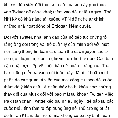
khi xét đến việc đối thủ tranh cử của anh ấy phụ thuộc
vào Twitter để công khai; thêm vào đó, nhiều người Thổ
Nhĩ Kỳ có khả năng tải xuống VPN để nghe từ chính
những nhà hoạt động bị Erdogan kiểm duyệt.
Đối với Twitter, nhà lãnh đạo của nó tiếp tục chứng tỏ
rằng ông coi trọng vai trò quản lý của mình đối với một
nền tảng thông tin toàn cầu tuân thủ các nguyên tắc tự
do ngôn luận một cách nghiêm túc như thế nào. Các bản
cập nhật trực tiếp về cuộc bầu cử hoành tráng của Thái
Lan, cũng diễn ra vào cuối tuần này, đã bị trì hoãn một
phần do các quản trị viên của một công cụ theo dõi cuộc
thăm dò ý kiến ​​​​châu Á nhận thấy họ bị khóa nhờ những
thay đổi của Musk đối với bảo mật tài khoản Twitter. Việc
Pakistan chặn Twitter kéo dài nhiều ngày , để đáp lại các
cuộc biểu tình rầm rộ tập trung ủng hộ Thủ tướng bị lật
đổ Imran Khan, đến rồi đi mà không có bất kỳ bình luận