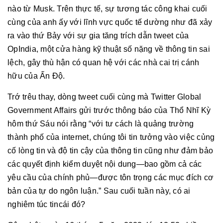
nào từ Musk. Trên thực tế, sự tương tác công khai cuối
cùng của anh ấy với lĩnh vực quốc tế dường như đã xảy
ra vào thứ Bảy với sự gia tăng trích dẫn tweet của
OpIndia, một cửa hàng kỹ thuật số nặng về thông tin sai
lệch, gây thù hận có quan hệ với các nhà cai trị cánh
hữu của Ấn Độ.
Trớ trêu thay, dòng tweet cuối cùng mà Twitter Global
Government Affairs gửi trước thông báo của Thổ Nhĩ Kỳ
hôm thứ Sáu nói rằng “với tư cách là quảng trường
thành phố của internet, chúng tôi tin tưởng vào việc củng
cố lòng tin và độ tin cậy của thông tin cũng như đảm bảo
các quyết định kiểm duyệt nội dung—bao gồm cả các
yêu cầu của chính phủ—được tôn trọng các mục đích cơ
bản của tự do ngôn luận.” Sau cuối tuần này, có ai
nghiêm túc tincái đó?