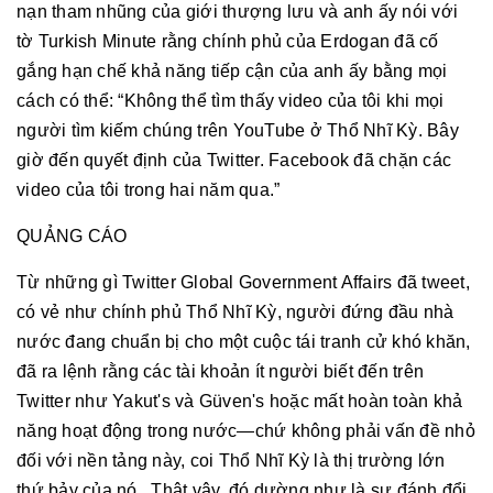
nạn tham nhũng của giới thượng lưu và anh ấy nói với
tờ Turkish Minute rằng chính phủ của Erdogan đã cố
gắng hạn chế khả năng tiếp cận của anh ấy bằng mọi
cách có thể: “Không thể tìm thấy video của tôi khi mọi
người tìm kiếm chúng trên YouTube ở Thổ Nhĩ Kỳ. Bây
giờ đến quyết định của Twitter. Facebook đã chặn các
video của tôi trong hai năm qua.”
QUẢNG CÁO
Từ những gì Twitter Global Government Affairs đã tweet,
có vẻ như chính phủ Thổ Nhĩ Kỳ, người đứng đầu nhà
nước đang chuẩn bị cho một cuộc tái tranh cử khó khăn,
đã ra lệnh rằng các tài khoản ít người biết đến trên
Twitter như Yakut's và Güven's hoặc mất hoàn toàn khả
năng hoạt động trong nước—chứ không phải vấn đề nhỏ
đối với nền tảng này, coi Thổ Nhĩ Kỳ là thị trường lớn
thứ bảy của nó . Thật vậy, đó dường như là sự đánh đổi