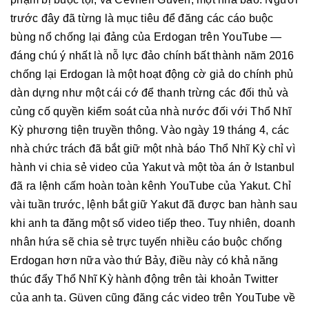
trước đây đã từng là mục tiêu để đăng các cáo buộc
bùng nổ chống lại đảng của Erdogan trên YouTube —
đáng chú ý nhất là nỗ lực đảo chính bất thành năm 2016
chống lại Erdogan là một hoạt động cờ giả do chính phủ
dàn dựng như một cái cớ để thanh trừng các đối thủ và
củng cố quyền kiểm soát của nhà nước đối với Thổ Nhĩ
Kỳ phương tiện truyền thông. Vào ngày 19 tháng 4, các
nhà chức trách đã bắt giữ một nhà báo Thổ Nhĩ Kỳ chỉ vì
hành vi chia sẻ video của Yakut và một tòa án ở Istanbul
đã ra lệnh cấm hoàn toàn kênh YouTube của Yakut. Chỉ
vài tuần trước, lệnh bắt giữ Yakut đã được ban hành sau
khi anh ta đăng một số video tiếp theo. Tuy nhiên, doanh
nhân hứa sẽ chia sẻ trực tuyến nhiều cáo buộc chống
Erdogan hơn nữa vào thứ Bảy, điều này có khả năng
thúc đẩy Thổ Nhĩ Kỳ hành động trên tài khoản Twitter
của anh ta. Güven cũng đăng các video trên YouTube về