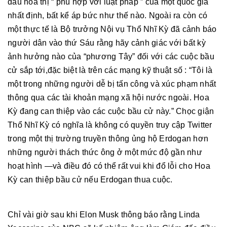
dấu hoa thị “ phù hợp với luật pháp ” của một quốc gia
nhất định, bất kể áp bức như thế nào. Ngoài ra còn có
một thực tế là Bộ trưởng Nội vụ Thổ Nhĩ Kỳ đã cảnh báo
người dân vào thứ Sáu rằng hãy cảnh giác với bất kỳ
ảnh hưởng nào của “phương Tây” đối với các cuộc bầu
cử sắp tới,đặc biệt là trên các mạng kỹ thuật số : “Tôi là
một trong những người dễ bị tấn công và xúc phạm nhất
thông qua các tài khoản mạng xã hội nước ngoài. Hoa
Kỳ đang can thiệp vào các cuộc bầu cử này.” Chọc giận
Thổ Nhĩ Kỳ có nghĩa là không có quyền truy cập Twitter
trong một thị trường truyền thông ủng hộ Erdogan hơn
những người thách thức ông ở một mức độ gần như
hoạt hình —và điều đó có thể rất vui khi đổ lỗi cho Hoa
Kỳ can thiệp bầu cử nếu Erdogan thua cuộc.
Chỉ vài giờ sau khi Elon Musk thông báo rằng Linda