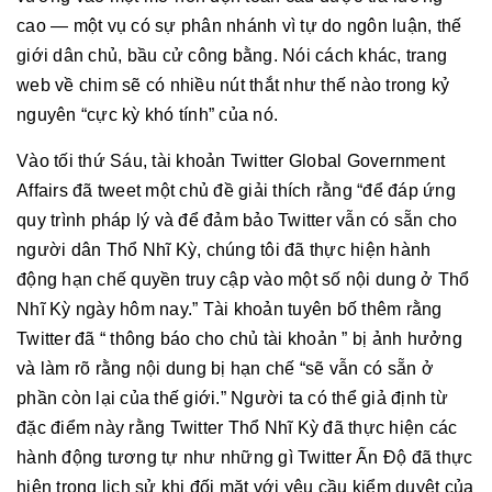
cao — một vụ có sự phân nhánh vì tự do ngôn luận, thế
giới dân chủ, bầu cử công bằng. Nói cách khác, trang
web về chim sẽ có nhiều nút thắt như thế nào trong kỷ
nguyên “cực kỳ khó tính” của nó.
Vào tối thứ Sáu, tài khoản Twitter Global Government
Affairs đã tweet một chủ đề giải thích rằng “để đáp ứng
quy trình pháp lý và để đảm bảo Twitter vẫn có sẵn cho
người dân Thổ Nhĩ Kỳ, chúng tôi đã thực hiện hành
động hạn chế quyền truy cập vào một số nội dung ở Thổ
Nhĩ Kỳ ngày hôm nay.” Tài khoản tuyên bố thêm rằng
Twitter đã “ thông báo cho chủ tài khoản ” bị ảnh hưởng
và làm rõ rằng nội dung bị hạn chế “sẽ vẫn có sẵn ở
phần còn lại của thế giới.” Người ta có thể giả định từ
đặc điểm này rằng Twitter Thổ Nhĩ Kỳ đã thực hiện các
hành động tương tự như những gì Twitter Ấn Độ đã thực
hiện trong lịch sử khi đối mặt với yêu cầu kiểm duyệt của