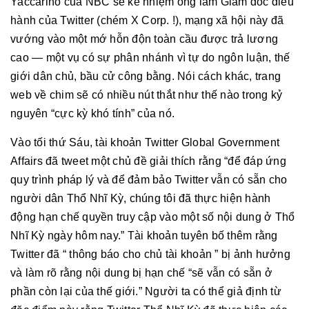
Yaccarino của NBC sẽ kế nhiệm ông làm Giám đốc điều
hành của Twitter (chém X Corp. !), mạng xã hội này đã
vướng vào một mớ hỗn độn toàn cầu được trả lương
cao — một vụ có sự phân nhánh vì tự do ngôn luận, thế
giới dân chủ, bầu cử công bằng. Nói cách khác, trang
web về chim sẽ có nhiều nút thắt như thế nào trong kỷ
nguyên “cực kỳ khó tính” của nó.
Vào tối thứ Sáu, tài khoản Twitter Global Government
Affairs đã tweet một chủ đề giải thích rằng “để đáp ứng
quy trình pháp lý và để đảm bảo Twitter vẫn có sẵn cho
người dân Thổ Nhĩ Kỳ, chúng tôi đã thực hiện hành
động hạn chế quyền truy cập vào một số nội dung ở Thổ
Nhĩ Kỳ ngày hôm nay.” Tài khoản tuyên bố thêm rằng
Twitter đã “ thông báo cho chủ tài khoản ” bị ảnh hưởng
và làm rõ rằng nội dung bị hạn chế “sẽ vẫn có sẵn ở
phần còn lại của thế giới.” Người ta có thể giả định từ