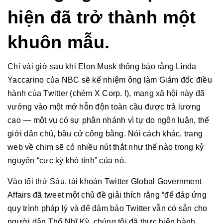
hiện đã trở thành một
khuôn mẫu.
Chỉ vài giờ sau khi Elon Musk thông báo rằng Linda
Yaccarino của NBC sẽ kế nhiệm ông làm Giám đốc điều
hành của Twitter (chém X Corp. !), mạng xã hội này đã
vướng vào một mớ hỗn độn toàn cầu được trả lương
cao — một vụ có sự phân nhánh vì tự do ngôn luận, thế
giới dân chủ, bầu cử công bằng. Nói cách khác, trang
web về chim sẽ có nhiều nút thắt như thế nào trong kỷ
nguyên “cực kỳ khó tính” của nó.
Vào tối thứ Sáu, tài khoản Twitter Global Government
Affairs đã tweet một chủ đề giải thích rằng “để đáp ứng
quy trình pháp lý và để đảm bảo Twitter vẫn có sẵn cho
người dân Thổ Nhĩ Kỳ, chúng tôi đã thực hiện hành