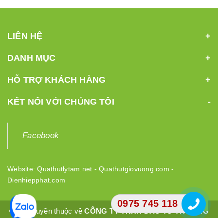
LIÊN HỆ
DANH MỤC
HỖ TRỢ KHÁCH HÀNG
KẾT NỐI VỚI CHÚNG TÔI
Facebook
Website:
Quathutlytam.net
-
Quathutgiovuong.com
-
Dienhiepphat.com
0975 745 118
© Bản quyền thuộc về
CÔNG TY TNHH ĐẦU TƯ THƯƠNG