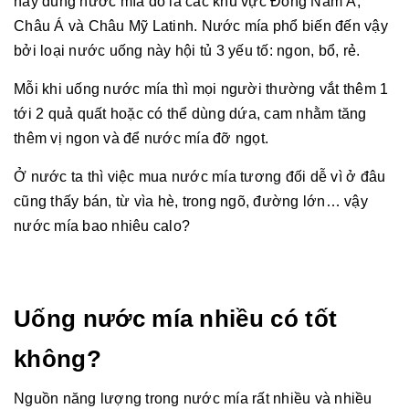
hay dùng nước mía đó là các khu vực Đông Nam Á,
Châu Á và Châu Mỹ Latinh. Nước mía phổ biến đến vậy
bởi loại nước uống này hội tủ 3 yếu tố: ngon, bổ, rẻ.
Mỗi khi uống nước mía thì mọi người thường vắt thêm 1
tới 2 quả quất hoặc có thể dùng dứa, cam nhằm tăng
thêm vị ngon và để nước mía đỡ ngọt.
Ở nước ta thì việc mua nước mía tương đối dễ vì ở đâu
cũng thấy bán, từ vìa hè, trong ngõ, đường lớn… vậy
nước mía bao nhiêu calo?
Uống nước mía nhiều có tốt
không?
Nguồn năng lượng trong nước mía rất nhiều và nhiều